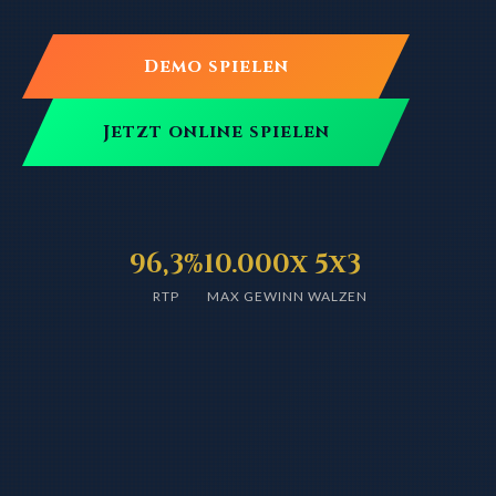
Demo spielen
Jetzt online spielen
96,3%
10.000x
5x3
RTP
MAX GEWINN
WALZEN